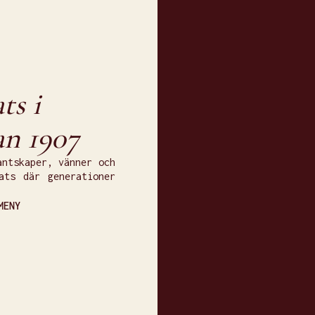
ts i
an 1907
antskaper, vänner och
ats där generationer
MENY